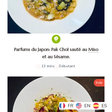
Parfums du Japon: Pak Choï sauté au
Miso
et au Sésame.
13 mins
Débutant
Inde
FR
FR
EN
EN
ES
ES