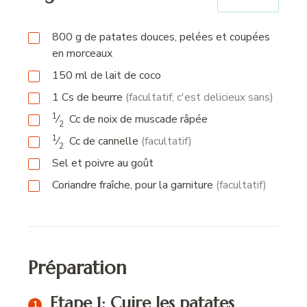
800
g
de patates douces, pelées et coupées
en morceaux
150
ml
de lait de coco
1
Cs
de beurre
(facultatif, c'est delicieux sans)
1
⁄
Cc
de noix de muscade râpée
2
1
⁄
Cc
de cannelle
(facultatif)
2
Sel et poivre au goût
Coriandre fraîche, pour la garniture
(facultatif)
Préparation
Etape 1: Cuire les patates