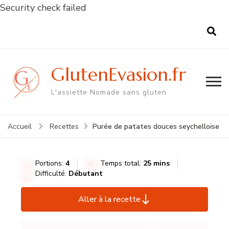
Security check failed
GlutenEvasion.fr
L'assiette Nomade sans gluten
Purée de patates douces seychelloise
Accueil
Recettes
Portions:
4
Temps total:
25 mins
Difficulté:
Débutant
Aller à la recette