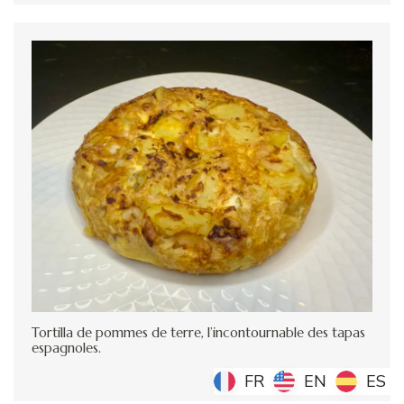
Tortilla de pommes de terre, l’incontournable des tapas
espagnoles.
FR
FR
EN
EN
ES
ES