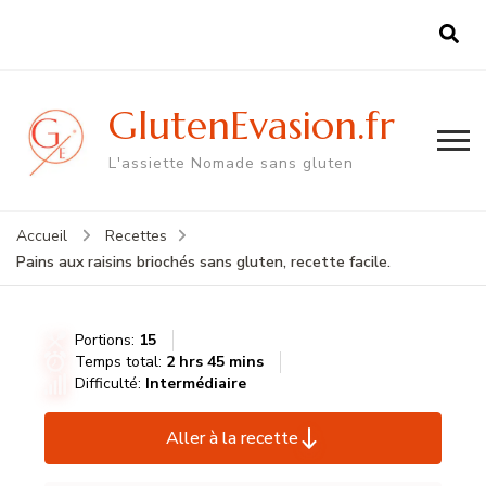
GlutenEvasion.fr
L'assiette Nomade sans gluten
Accueil
Recettes
Pains aux raisins briochés sans gluten, recette facile.
Portions:
15
Temps total:
2 hrs 45 mins
Difficulté:
Intermédiaire
Aller à la recette