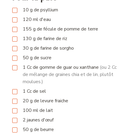
10
g
de psyllium
120
ml
d'eau
155
g
de fécule de pomme de terre
130
g
de farine de riz
30
g
de farine de sorgho
50
g
de sucre
1
Cc
de gomme de guar ou xanthane
(ou 2 Cc
de mélange de graines chia et de lin, plutôt
moulues.)
1
Cc
de sel
20
g
de levure fraiche
100
ml
de lait
2
jaunes d'œuf
50
g
de beurre