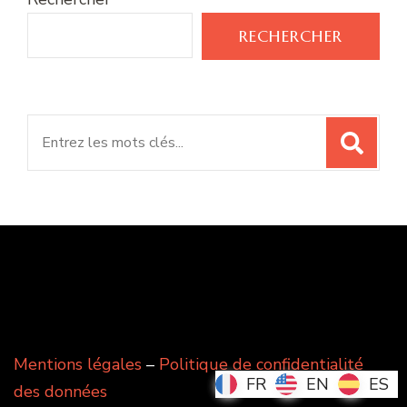
RECHERCHER
Search
for:
Mentions légales
–
Politique de confidentialité
FR
FR
EN
EN
ES
ES
des données