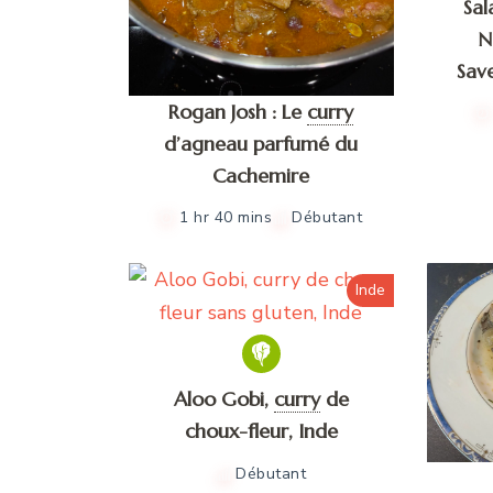
Sa
N
Sav
Rogan Josh : Le
curry
d’agneau parfumé du
Cachemire
1 hr 40 mins
Débutant
Inde
Aloo Gobi,
curry
de
choux-fleur, Inde
Débutant