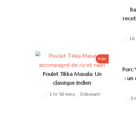
Ra
recet
16 
Inde
Porc 
Poulet Tikka Masala: Un
: un
classique indien
1 hr 50 mins
Débutant
3 