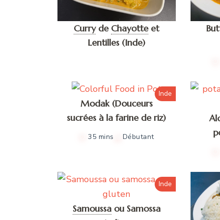
Curry
de
Chayotte
et
But
Lentilles (Inde)
Inde
Modak (Douceurs
sucrées à la farine de riz)
Al
p
35 mins
Débutant
Inde
Samoussa
ou Samossa