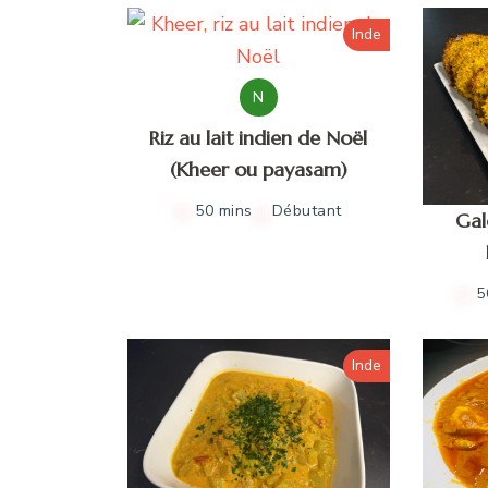
Inde
N
Riz au lait indien de Noël
(Kheer ou payasam)
50 mins
Débutant
Gal
5
Inde