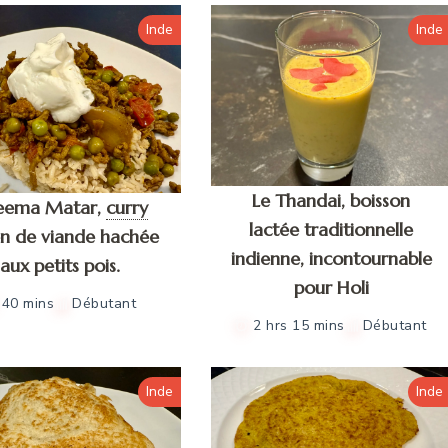
Inde
Inde
Le Thandai, boisson
eema Matar,
curry
lactée traditionnelle
en de viande hachée
indienne, incontournable
aux petits pois.
pour Holi
40 mins
Débutant
2 hrs 15 mins
Débutant
Inde
Inde