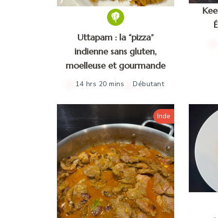
Kee
É
Uttapam : la “pizza”
indienne sans gluten,
moelleuse et gourmande
14 hrs 20 mins
Débutant
Inde