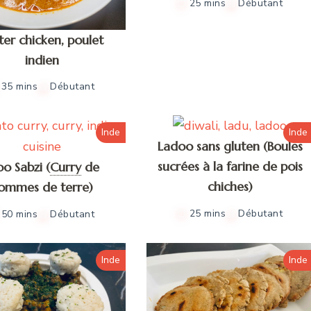
25 mins
Débutant
ter chicken, poulet
indien
35 mins
Débutant
Inde
Inde
Ladoo sans gluten (Boules
sucrées à la farine de pois
oo Sabzi
(
Curry
de
chiches)
ommes de terre)
25 mins
Débutant
50 mins
Débutant
Inde
Inde