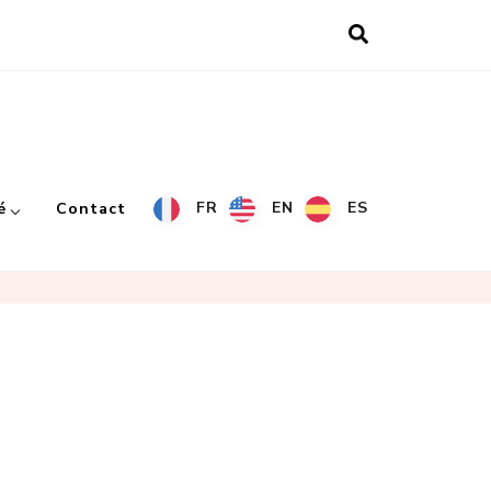
FR
EN
ES
é
Contact