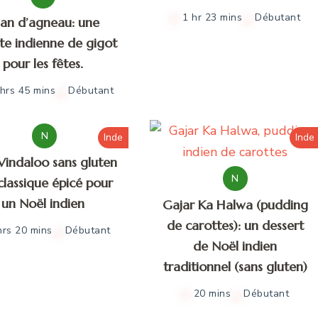
1 hr 23 mins
Débutant
an d’agneau: une
te indienne de gigot
pour les fêtes.
hrs 45 mins
Débutant
N
Inde
Inde
Vindaloo sans gluten
N
 classique épicé pour
un Noël indien
Gajar Ka Halwa (pudding
de carottes): un dessert
hrs 20 mins
Débutant
de Noël indien
traditionnel (sans gluten)
20 mins
Débutant