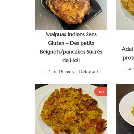
Malpuas Indiens Sans
Gluten – Des petits
Adai 
Beignets/pancakes Sucrés
prot
de Holi
4 
1 hr 15 mins
Débutant
Inde