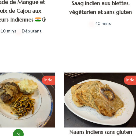
lade de Mangue et
Saag indien aux blettes,
oix de Cajou aux
végétarien et sans gluten
eurs Indiennes
🥭
40 mins
10 mins
Débutant
Inde
Inde
Naans indiens sans gluten
N