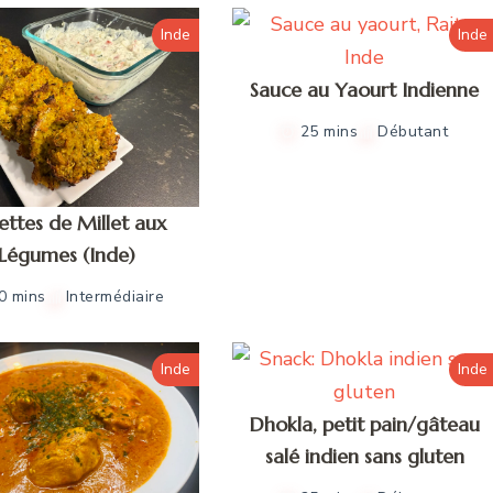
Inde
Inde
Sauce au Yaourt Indienne
25 mins
Débutant
ettes de Millet aux
Légumes (Inde)
0 mins
Intermédiaire
Inde
Inde
Dhokla, petit pain/gâteau
salé indien sans gluten