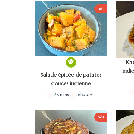
Inde
Kh
indi
Salade épicée de patates
douces indienne
25 mins
Débutant
Inde