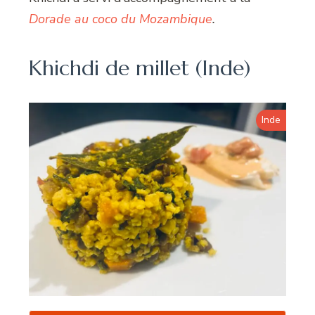
Dorade au coco du Mozambique
.
Khichdi de millet (Inde)
Inde