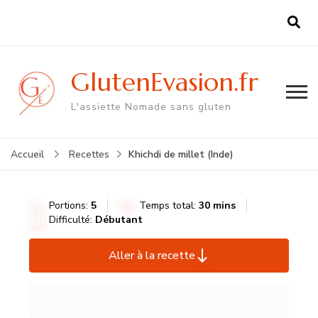
GlutenEvasion.fr
L'assiette Nomade sans gluten
Khichdi de millet (Inde)
Accueil
Recettes
Portions:
5
Temps total:
30 mins
Difficulté:
Débutant
Aller à la recette
Imprimer la recette