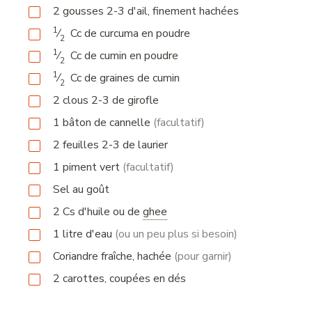
2
gousses
2-3 d'ail, finement hachées
1
⁄
Cc
de curcuma en poudre
2
1
⁄
Cc
de cumin en poudre
2
1
⁄
Cc
de graines de cumin
2
2
clous
2-3 de girofle
1
bâton
de cannelle
(facultatif)
2
feuilles
2-3 de laurier
1
piment vert
(facultatif)
Sel au goût
2
Cs
d'huile ou de
ghee
1
litre
d'eau
(ou un peu plus si besoin)
Coriandre fraîche, hachée
(pour garnir)
2
carottes, coupées en dés