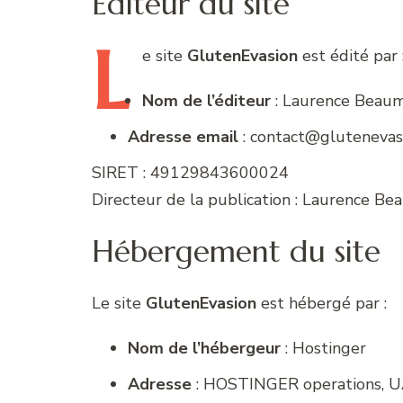
Éditeur du site
L
e
site
GlutenEvasion
est édité par 
Nom de l’éditeur
: Laurence Beau
Adresse email
: contact@glutenevasi
SIRET : 49129843600024
Directeur de la publication : Laurence B
Hébergement du site
Le site
GlutenEvasion
est hébergé par :
Nom de l’hébergeur
: Hostinger
Adresse
: HOSTINGER operations, 