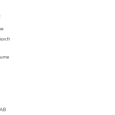
:
me
on.fr
eaume
UAB