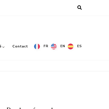
FR
EN
ES
é
Contact