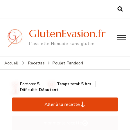
GlutenEvasion.fr
L'assiette Nomade sans gluten
Poulet Tandoori
Accueil
Recettes
Portions:
5
Temps total:
5 hrs
Difficulté:
Débutant
Aller à la recette
Imprimer la recette