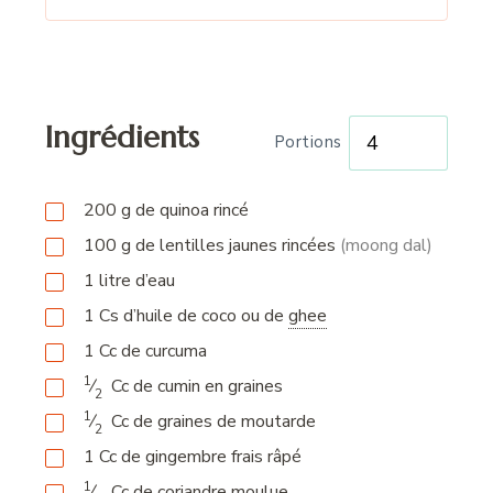
Ingrédients
Portions
200
g
de quinoa rincé
100
g
de lentilles jaunes rincées
(moong dal)
1
litre
d’eau
1
Cs
d’huile de coco ou de
ghee
1
Cc
de curcuma
1
⁄
Cc
de cumin en graines
2
1
⁄
Cc
de graines de moutarde
2
1
Cc
de gingembre frais râpé
1
⁄
Cc
de coriandre moulue