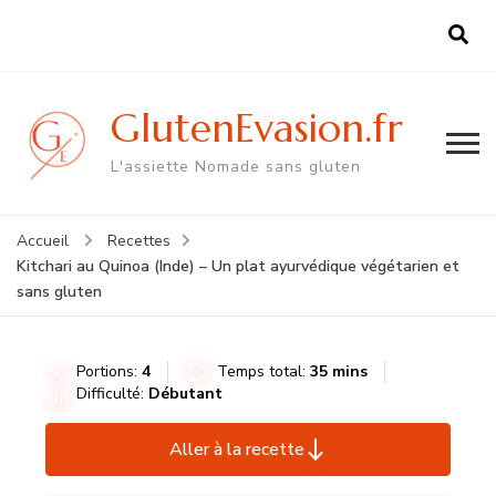
GlutenEvasion.fr
L'assiette Nomade sans gluten
Accueil
Recettes
Kitchari au Quinoa (Inde) – Un plat ayurvédique végétarien et
sans gluten
Portions:
4
Temps total:
35 mins
Difficulté:
Débutant
Aller à la recette