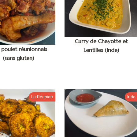
Curry
de
Chayotte
et
 poulet réunionnais
Lentilles (Inde)
(sans gluten)
La Réunion
Inde