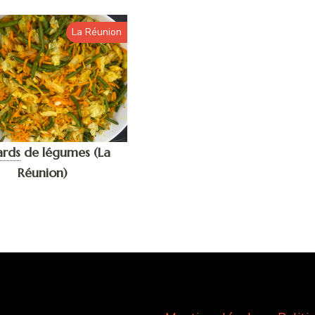
La Réunion
ards
de légumes (La
Réunion)