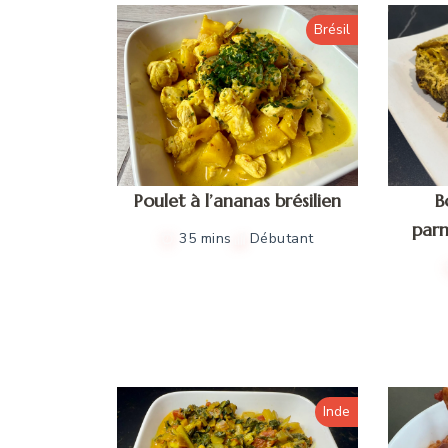
Brésil
Poulet à l’ananas brésilien
B
parm
35 mins
Débutant
Inde