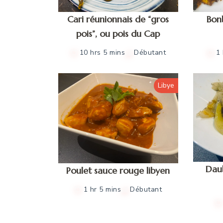
Cari réunionnais de “gros
Bon
pois”, ou pois du Cap
10 hrs 5 mins
Débutant
1
Libye
Dau
Poulet sauce rouge libyen
1 hr 5 mins
Débutant