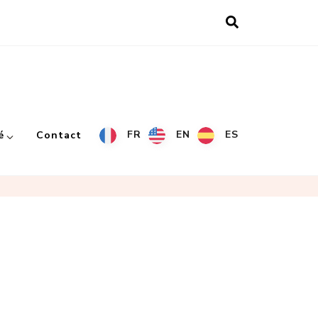
FR
EN
ES
é
Contact