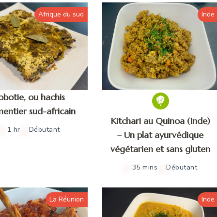
Afrique du sud
Inde
obotie, ou hachis
entier sud-africain
Kitchari au Quinoa (Inde)
1 hr
Débutant
– Un plat ayurvédique
végétarien et sans gluten
35 mins
Débutant
La Réunion
Inde