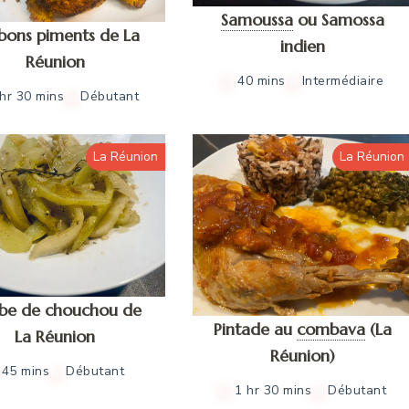
Samoussa
ou Samossa
bons piments de La
indien
Réunion
40 mins
Intermédiaire
 hr 30 mins
Débutant
La Réunion
La Réunion
be de chouchou de
Pintade au
combava
(La
La Réunion
Réunion)
45 mins
Débutant
1 hr 30 mins
Débutant