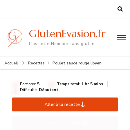
GlutenEvasion.fr
L'assiette Nomade sans gluten
Poulet sauce rouge libyen
Accueil
Recettes
Portions:
5
Temps total:
1 hr 5 mins
Difficulté:
Débutant
Aller à la recette
Imprimer la recette