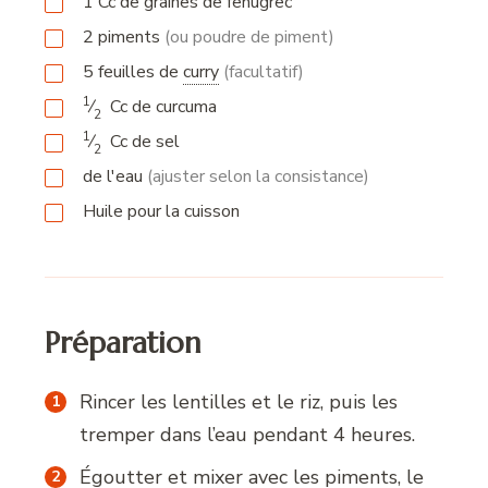
1
Cc
de graines de fenugrec
2
piments
(ou poudre de piment)
5
feuilles
de
curry
(facultatif)
1
⁄
Cc
de curcuma
2
1
⁄
Cc
de sel
2
de l'eau
(ajuster selon la consistance)
Huile pour la cuisson
Préparation
Rincer les lentilles et le riz, puis les
tremper dans l’eau pendant 4 heures.
Égoutter et mixer avec les piments, le