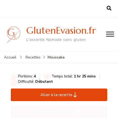
GlutenEvasion.fr
L'assiette Nomade sans gluten
Moussaka
Accueil
Recettes
Portions:
4
Temps total:
1 hr 25 mins
Difficulté:
Débutant
Aller à la recette
Imprimer la recette