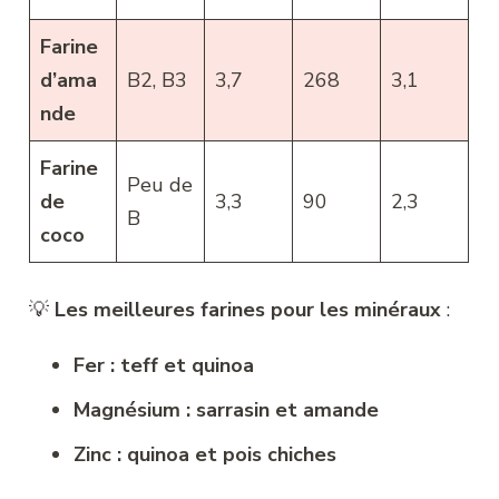
Farine
d’ama
B2, B3
3,7
268
3,1
nde
Farine
Peu de
de
3,3
90
2,3
B
coco
💡
Les meilleures farines pour les minéraux
:
Fer : teff et quinoa
Magnésium : sarrasin et amande
Zinc : quinoa et pois chiches