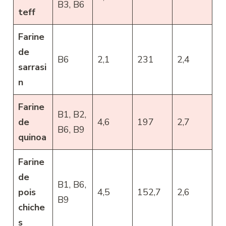
B3, B6
teff
Farine
de
B6
2,1
231
2,4
sarrasi
n
Farine
B1, B2,
de
4,6
197
2,7
B6, B9
quinoa
Farine
de
B1, B6,
pois
4,5
152,7
2,6
B9
chiche
s