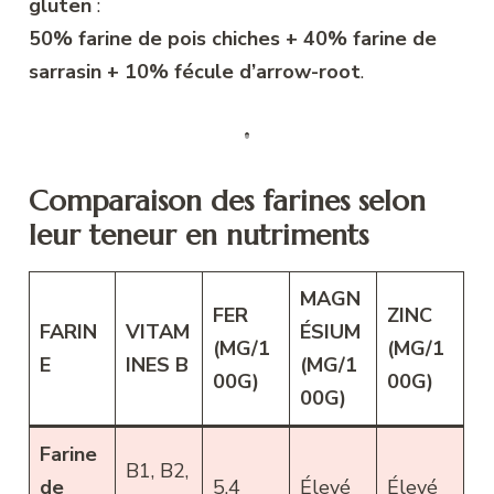
gluten
:
50% farine de pois chiches + 40% farine de
sarrasin + 10% fécule d’arrow-root
.
Comparaison des farines selon
leur teneur en nutriments
MAGN
FER
ZINC
FARIN
VITAM
ÉSIUM
(MG/1
(MG/1
E
INES B
(MG/1
00G)
00G)
00G)
Farine
B1, B2,
de
5,4
Élevé
Élevé