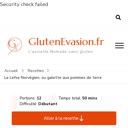
Security check failed
GlutenEvasion.fr
L'assiette Nomade sans gluten
Accueil
Recettes
Le Lefse Norvégien, ou galette aux pommes de terre
Portions:
12
Temps total:
50 mins
Difficulté:
Débutant
Aller à la recette