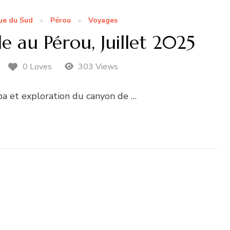
ue du Sud
Pérou
Voyages
e au Pérou, Juillet 2025
0 Loves
303 Views
ipa et exploration du canyon de …