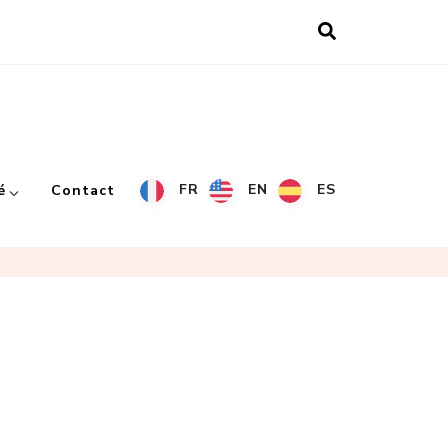
FR
EN
ES
é
Contact