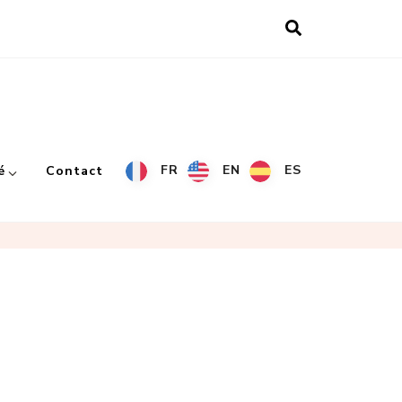
FR
EN
ES
é
Contact