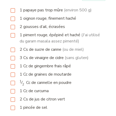
1
papaye pas trop mûre
(environ 500 g)
1
oignon rouge, finement haché
2
gousses
d’ail, écrasées
1
piment rouge, épépiné et haché
(J'ai utilisé
du garam masala assez pimenté)
2
Cs
de sucre de canne
(ou de miel)
3
Cs
de vinaigre de cidre
(sans gluten)
1
Cc
de gingembre frais râpé
1
Cc
de graines de moutarde
1
⁄
Cc
de cannelle en poudre
2
1
Cc
de curcuma
2
Cs
de jus de citron vert
1
pincée
de sel