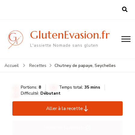
GlutenEvasion.fr
L'assiette Nomade sans gluten
Chutney de papaye, Seychelles
Accueil
Recettes
Portions:
8
Temps total:
35 mins
Difficulté:
Débutant
Aller à la recette
Imprimer la recette