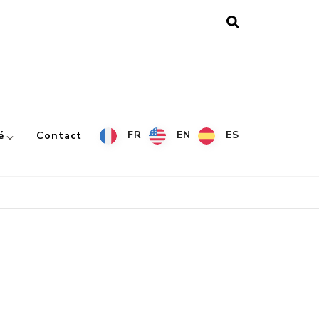
FR
EN
ES
é
Contact