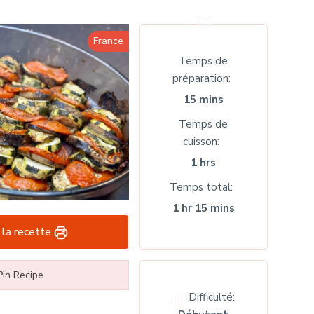
France
Temps de
préparation
15 mins
Temps de
cuisson
1 hrs
Temps total
1 hr 15 mins
 la recette
in Recipe
Difficulté: