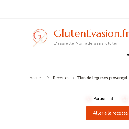
GlutenEvasion.f
L'assiette Nomade sans gluten
A
Tian de légumes provençal 
Accueil
Recettes
Portions:
4
Aller à la recette