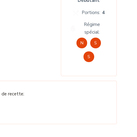
Débutant
Portions:
4
Régime
spécial:
N
S
S
de recette: