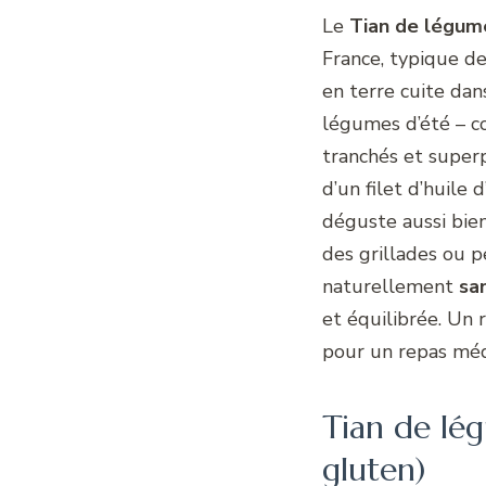
Le
Tian de légum
France, typique de
en terre cuite dan
légumes d’été – c
tranchés et superp
d’un filet d’huile 
déguste aussi bie
des grillades ou pe
naturellement
sa
et équilibrée. Un 
pour un repas méd
Tian de lé
gluten)