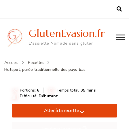
GlutenEvasion.fr
L'assiette Nomade sans gluten
Accueil
Recettes
Hutspot, purée traditionnelle des pays-bas
Portions:
6
Temps total:
35 mins
Difficulté:
Débutant
Aller à la recette