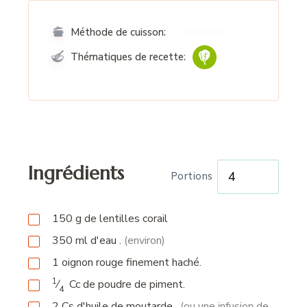
Traditionnel
Méthode de cuisson:
Thématiques de recette:
Ingrédients
Portions
150
g
de lentilles corail
350
ml
d'eau .
(environ)
1
oignon rouge finement haché.
1
⁄
Cc
de poudre de piment.
4
2
Cs
d
'
huile de moutarde
.
(ou une infusion de