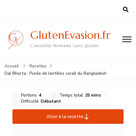
GlutenEvasion.fr
L'assiette Nomade sans gluten
Accueil
Recettes
Dal Bhorta : Purée de lentilles corail du Bangladesh
Portions:
4
Temps total:
25 mins
Difficulté:
Débutant
Aller à la recette