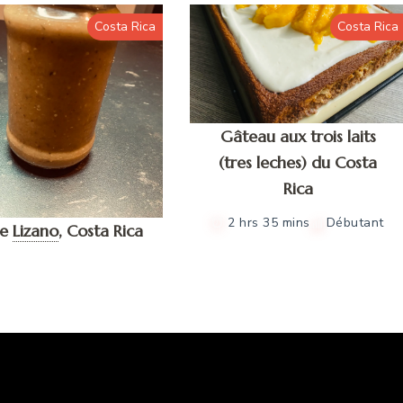
Costa Rica
Costa Rica
Gâteau aux trois laits
(tres leches) du Costa
Rica
2 hrs 35 mins
Débutant
e
Lizano
,
Costa Rica