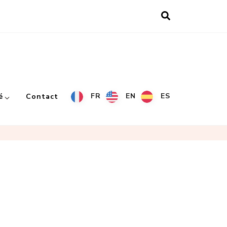
FR
EN
ES
é
Contact