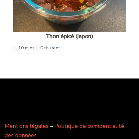
Thon épicé (Japon)
10 mins
Débutant
Mentions légales
–
Politique de confidentialité
des données