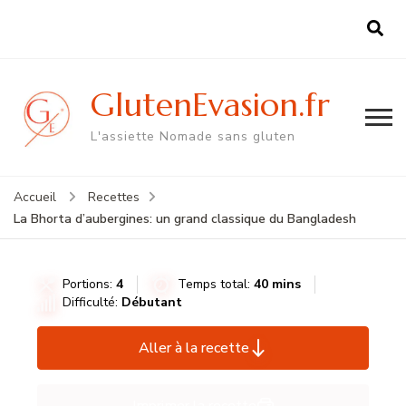
GlutenEvasion.fr
L'assiette Nomade sans gluten
Accueil
Recettes
La Bhorta d’aubergines: un grand classique du Bangladesh
Portions:
4
Temps total:
40 mins
Difficulté:
Débutant
Aller à la recette