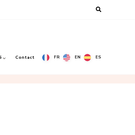
FR
EN
ES
é
Contact