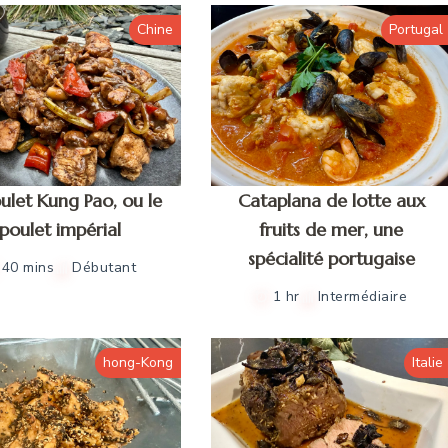
Chine
Portugal
ulet Kung Pao, ou le
Cataplana de lotte aux
poulet impérial
fruits de mer, une
spécialité portugaise
40 mins
Débutant
1 hr
Intermédiaire
hong-Kong
Italie