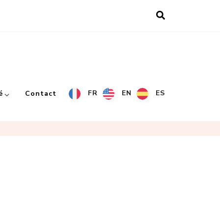
FR
EN
ES
é
Contact