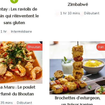
Zimbabwé
tay : Les raviolis de
1 hr 10 mins
Débutant
sin qui réinventent le
sans gluten
1 hr
Intermédiaire
Bhoutan
Iran
ha Maru : Le poulet
rfumé du Bhoutan
Brochettes d’esturgeon,
35 mins
Débutant
un trésor iranien.