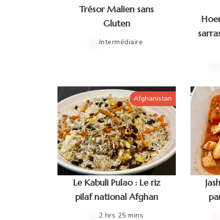
Trésor Malien sans
Hoen
Gluten
sarra
Intermédiaire
Afghanistan
Le Kabuli Pulao : Le riz
Jas
pilaf national Afghan
pa
2 hrs 25 mins