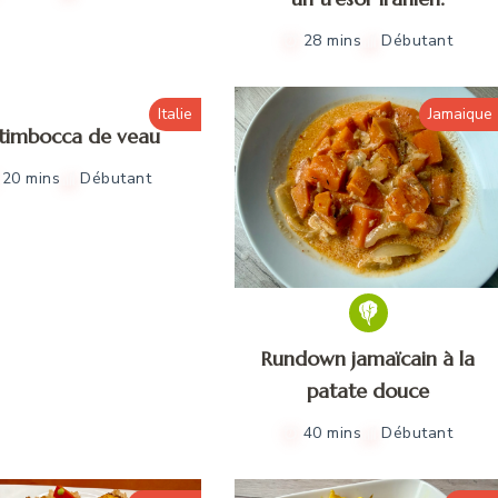
28 mins
Débutant
Italie
Jamaique
ltimbocca de veau
20 mins
Débutant
Rundown jamaïcain à la
patate douce
40 mins
Débutant