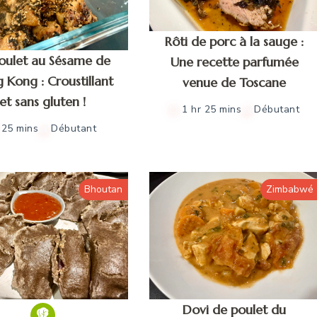
Rôti de porc à la sauge :
oulet au Sésame de
Une recette parfumée
 Kong : Croustillant
venue de Toscane
et sans gluten !
1 hr 25 mins
Débutant
25 mins
Débutant
Bhoutan
Zimbabwé
Dovi de poulet du