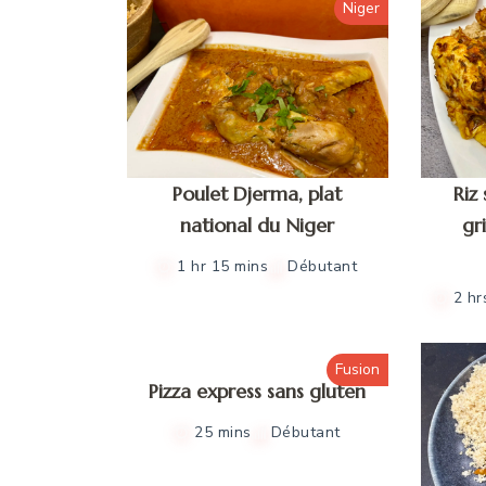
Niger
Poulet Djerma, plat
Riz
national du Niger
gri
1 hr 15 mins
Débutant
2 hr
Fusion
Pizza express sans gluten
25 mins
Débutant