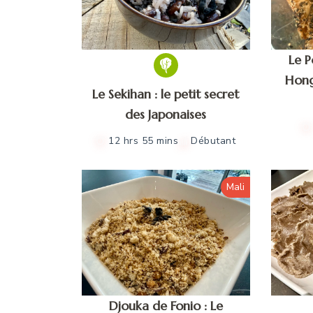
Le P
Hong
Le Sekihan : le petit secret
des Japonaises
12 hrs 55 mins
Débutant
Mali
Djouka de Fonio : Le