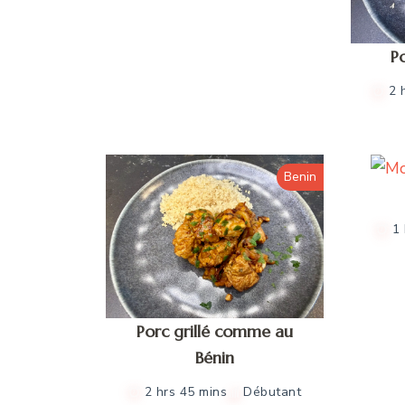
Po
2 
Benin
1
Porc grillé comme au
Bénin
2 hrs 45 mins
Débutant