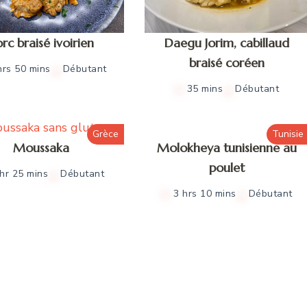
rc braisé ivoirien
Daegu Jorim, cabillaud
braisé coréen
hrs 50 mins
Débutant
35 mins
Débutant
Grèce
Tunisie
Moussaka
Molokheya tunisienne au
poulet
 hr 25 mins
Débutant
3 hrs 10 mins
Débutant