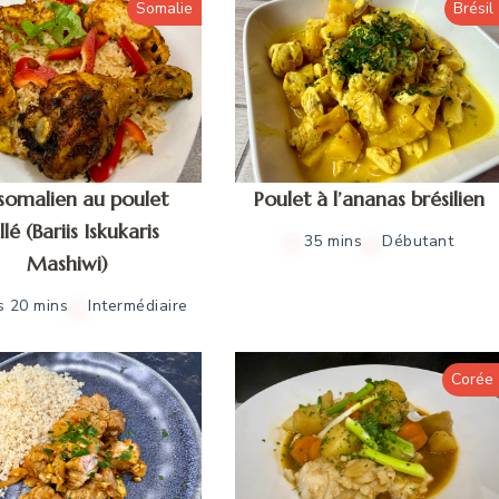
Somalie
Brésil
 somalien au poulet
Poulet à l’ananas brésilien
llé (Bariis Iskukaris
35 mins
Débutant
Mashiwi)
s 20 mins
Intermédiaire
Corée