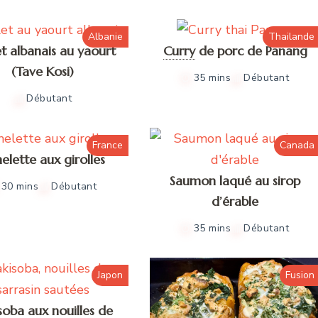
Albanie
Thailande
t albanais au yaourt
Curry
de porc de Panang
(Tave Kosi)
35 mins
Débutant
Débutant
France
Canada
lette aux girolles
Saumon laqué au sirop
30 mins
Débutant
d’érable
35 mins
Débutant
Japon
Fusion
soba aux nouilles de