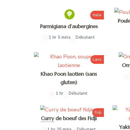
Italie
Poule
Parmigiana d’aubergines
1 hr 5 mins
Débutant
Laos
Ome
Khao Poon laotien (sans
gluten)
1 hr
Débutant
Fidji
Curry
de boeuf des Fidji
Yaki
1 hr 25 mins
Débutant