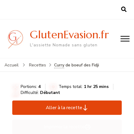
GlutenEvasion.fr
L'assiette Nomade sans gluten
Curry
de boeuf des Fidji
Accueil
Recettes
Portions:
4
Temps total:
1 hr 25 mins
Difficulté:
Débutant
Aller à la recette
Imprimer la recette