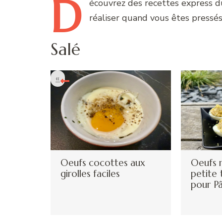
D
écouvrez
des recettes express d
réaliser quand vous êtes pressé
Salé
«
Oeufs cocottes aux
Oeufs 
girolles faciles
petite 
pour P