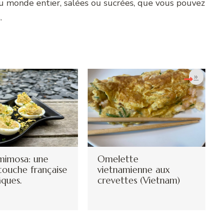
u monde entier, salées ou sucrées, que vous pouvez
s.
»
mimosa: une
Omelette
touche française
vietnamienne aux
âques.
crevettes (Vietnam)