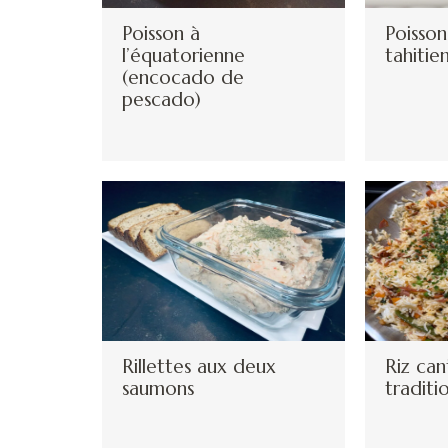
Poisson à
Poisson
l’équatorienne
tahitie
(encocado de
pescado)
Rillettes aux deux
Riz can
saumons
traditi