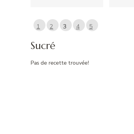
1
2
3
4
5
Sucré
Pas de recette trouvée!