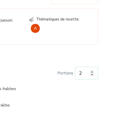
Thématiques de recette:
uisson:
A
Portions
s fraîches
raîche