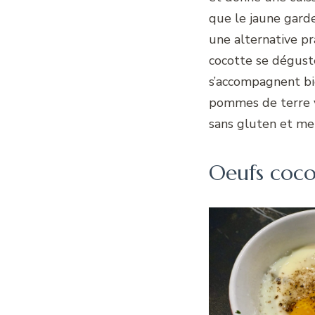
que le jaune gard
une alternative p
cocotte se dégust
s’accompagnent bi
pommes de terre v
sans gluten et met
Oeufs cocot