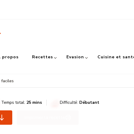
r
 propos
Recettes
Evasion
Cuisine et sant
 faciles
Temps total:
25 mins
Difficulté:
Débutant
Imprimer la recette