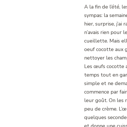
A la fin de l’été,
sympas: la semaine
hier, surprise, j’a
n’avais rien pour l
cueillette. Mais e
oeuf cocotte aux gi
nettoyer les champ
Les œufs cocotte
temps tout en gard
simple et ne dema
commence par fair
leur goût. On les 
peu de crème. L’œ
quelques secondes
et donne une cuiss