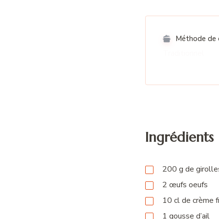
Méthode de c
Traditionnel
Ingrédients
200
g
de girolle
2
œufs
oeufs
10
cl
de crème f
1
gousse
d’ail