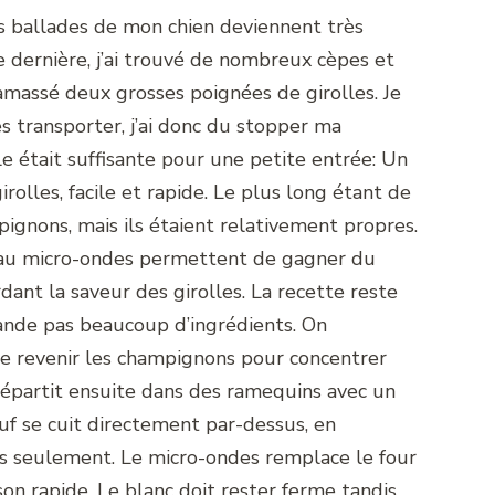
 les ballades de mon chien deviennent très
 dernière, j’ai trouvé de nombreux cèpes et
i ramassé deux grosses poignées de girolles. Je
es transporter, j’ai donc du stopper ma
lle était suffisante pour une petite entrée: Un
rolles, facile et rapide. Le plus long étant de
ignons, mais ils étaient relativement propres.
 au micro-ondes permettent de gagner du
ant la saveur des girolles. La recette reste
nde pas beaucoup d’ingrédients. On
e revenir les champignons pour concentrer
répartit ensuite dans des ramequins avec un
uf se cuit directement par-dessus, en
 seulement. Le micro-ondes remplace le four
on rapide. Le blanc doit rester ferme tandis