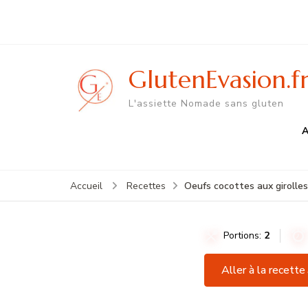
GlutenEvasion.f
L'assiette Nomade sans gluten
A
Oeufs cocottes aux girolles
Accueil
Recettes
Portions:
2
Aller à la recette