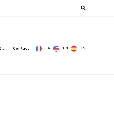
FR
EN
ES
é
Contact