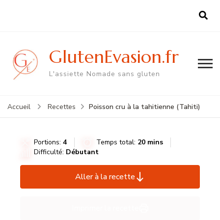
GlutenEvasion.fr
L'assiette Nomade sans gluten
Poisson cru à la tahitienne (Tahiti)
Accueil
Recettes
Portions:
4
Temps total:
20 mins
Difficulté:
Débutant
Aller à la recette
Imprimer la recette