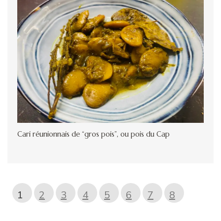
Cari réunionnais de “gros pois”, ou pois du Cap
1
2
3
4
5
6
7
8