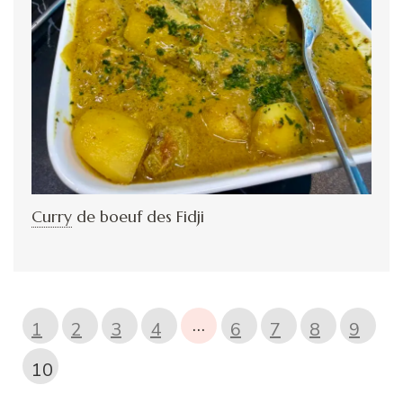
Curry
de boeuf des Fidji
…
1
2
3
4
6
7
8
9
10