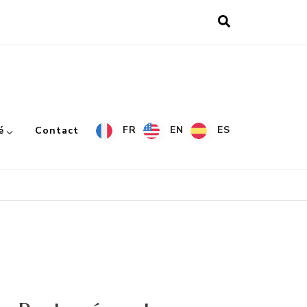
FR
EN
ES
é
Contact