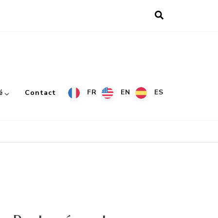
FR
EN
ES
é
Contact