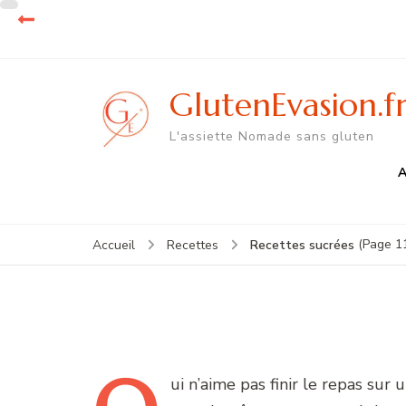
GlutenEvasion.f
L'assiette Nomade sans gluten
A
(Page 1
Recettes sucrées
Accueil
Recettes
ui
n’aime pas finir le repas sur