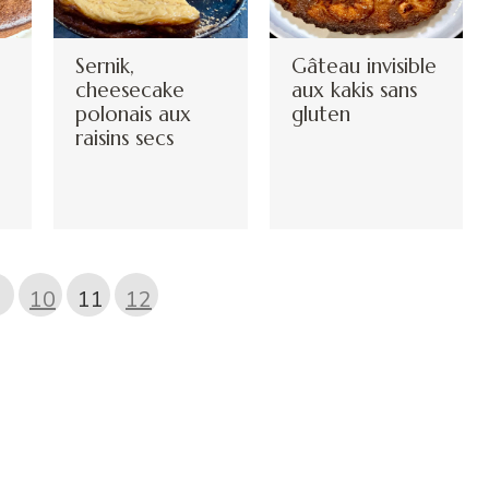
Sernik,
Gâteau invisible
cheesecake
aux kakis sans
polonais aux
gluten
raisins secs
10
11
12