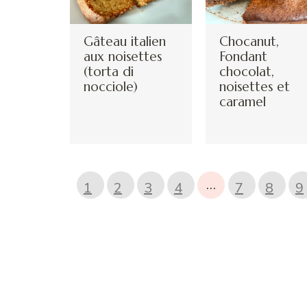
Gâteau italien
Chocanut,
aux noisettes
Fondant
(torta di
chocolat,
nocciole)
noisettes et
caramel
…
1
2
3
4
7
8
9