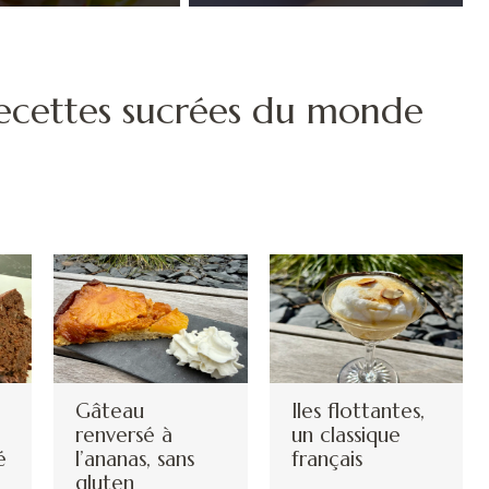
recettes sucrées du monde
Gâteau
Iles flottantes,
renversé à
un classique
é
l’ananas, sans
français
gluten