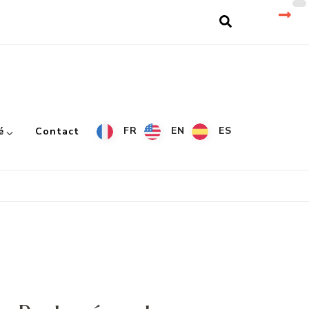
FR
EN
ES
é
Contact