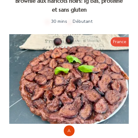
Brownie aux haricots noirs: Ig bas, protéiné
et sans gluten
30 mins
Débutant
France
A