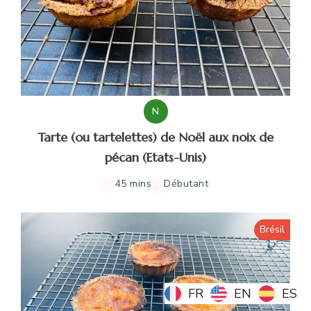
N
Tarte (ou tartelettes) de Noël aux noix de
pécan (Etats-Unis)
45 mins
Débutant
Brésil
FR
FR
EN
EN
ES
ES