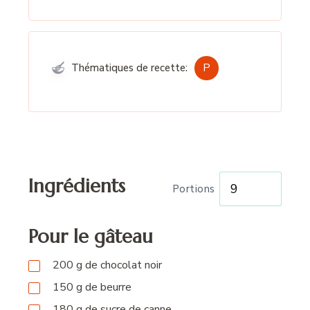
P
Thématiques de recette:
Ingrédients
Portions
Pour le gâteau
200
g
de chocolat noir
150
g
de beurre
180
g
de sucre de canne