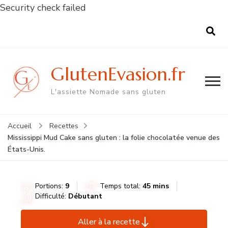
Security check failed
GlutenEvasion.fr
L'assiette Nomade sans gluten
Accueil
Recettes
Mississippi Mud Cake sans gluten : la folie chocolatée venue des
États-Unis.
Portions:
9
Temps total:
45 mins
Difficulté:
Débutant
Aller à la recette