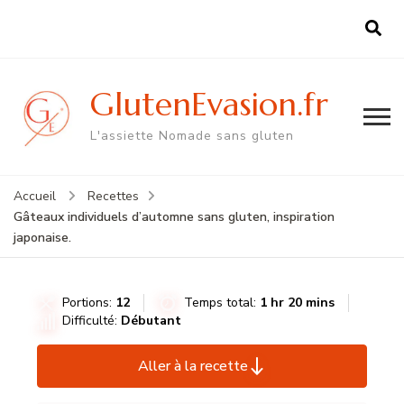
GlutenEvasion.fr
L'assiette Nomade sans gluten
Accueil
Recettes
Gâteaux individuels d’automne sans gluten, inspiration
japonaise.
Portions:
12
Temps total:
1 hr 20 mins
Difficulté:
Débutant
Aller à la recette