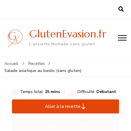
GlutenEvasion.fr
L'assiette Nomade sans gluten
Accueil
Recettes
Salade asiatique au basilic (sans gluten)
Temps total:
15 mins
Difficulté:
Débutant
Aller à la recette
Imprimer la recette