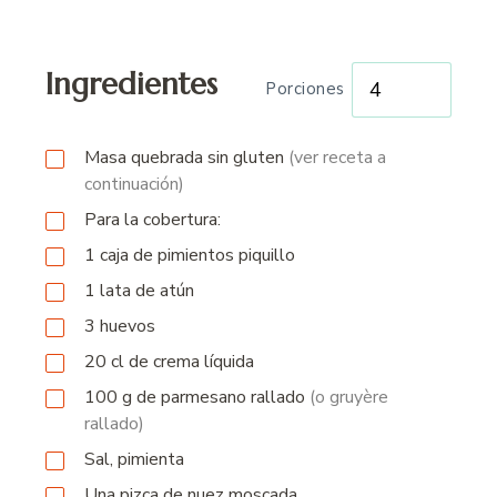
Ingredientes
Porciones
Masa quebrada sin gluten
(ver receta a
continuación)
Para la cobertura:
1
caja
de pimientos piquillo
1
lata
de atún
3
huevos
20
cl
de crema líquida
100 g
de
parmesano rallado
(o gruyère
rallado)
Sal, pimienta
Una pizca de nuez moscada