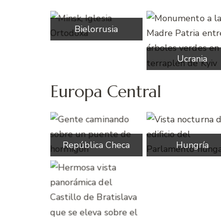
Bielorrusia
Ucrania
Europa Central
República Checa
Hungría