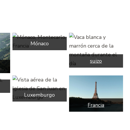
Mónaco
suizo
Luxemburgo
Francia