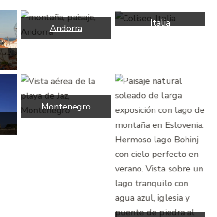
Italia
Andorra
Montenegro