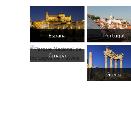
Portugal
España
Croacia
Grecia