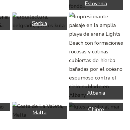
Eslovenia
Serbia
Albania
Chipre
Malta