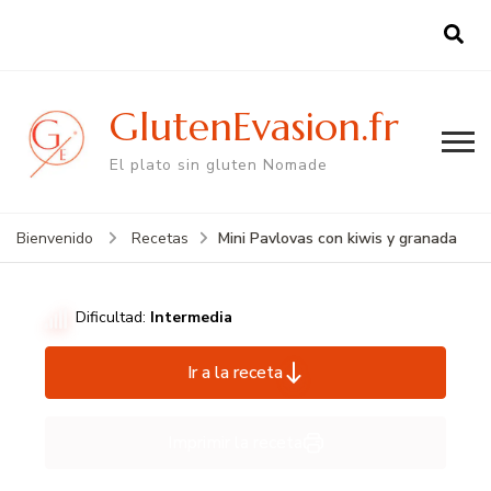
GlutenEvasion.fr
El plato sin gluten Nomade
Mini Pavlovas con kiwis y granada
Bienvenido
Recetas
Dificultad:
Intermedia
Ir a la receta
Imprimir la receta