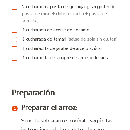
2
cucharadas.
pasta de gochujang sin gluten
(o
pasta de
miso
+ chile o siracha + pasta de
tomate)
1
cucharada
de aceite de sésamo
1
cucharada
de tamari
(salsa de soja sin gluten)
1
cucharadita
de jarabe de arce o azúcar
1
cucharadita
de vinagre de arroz o de sidra
Preparación
Preparar el arroz:
Si no te sobra arroz, cocínalo según las
instrucciones del paquete. Una vez