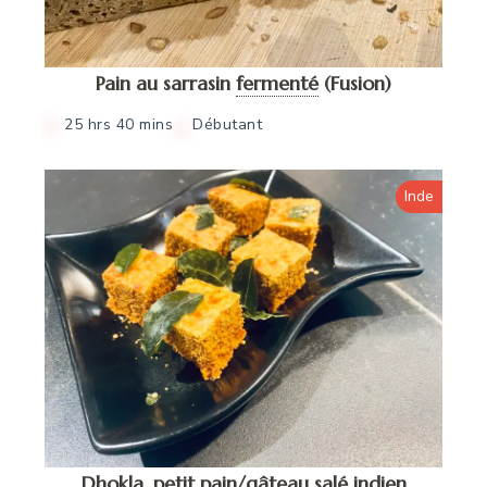
Pain au sarrasin
fermenté
(Fusion)
25 hrs 40 mins
Débutant
Inde
Dhokla, petit pain/gâteau salé indien