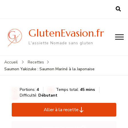
GlutenEvasion.fr
L'assiette Nomade sans gluten
Accueil
Recettes
Saumon Yakizuke : Saumon Mariné à la Japonaise
Portions:
4
Temps total:
45 mins
Difficulté:
Débutant
Aller à la recette