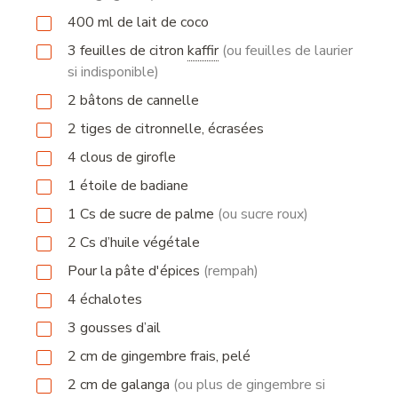
400
ml
de lait de coco
3
feuilles
de citron
kaffir
(ou feuilles de laurier
si indisponible)
2
bâtons
de cannelle
2
tiges
de citronnelle, écrasées
4
clous
de girofle
1
étoile
de badiane
1
Cs
de sucre de palme
(ou sucre roux)
2
Cs
d’huile végétale
Pour la pâte d'épices
(rempah)
4
échalotes
3
gousses
d’ail
2
cm
de gingembre frais, pelé
2
cm
de galanga
(ou plus de gingembre si