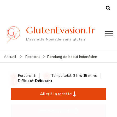
GlutenEvasion.fr
L'assiette Nomade sans gluten
Rendang de boeuf indonésien
Accueil
Recettes
Portions:
5
Temps total:
2 hrs 15 mins
Difficulté:
Débutant
Aller à la recette
Imprimer la recette