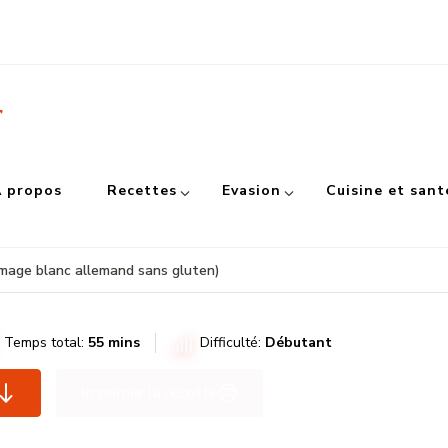
r
 propos
Recettes
Evasion
Cuisine et sant
omage blanc allemand sans gluten)
Temps total:
55 mins
Difficulté:
Débutant
Imprimer la recette