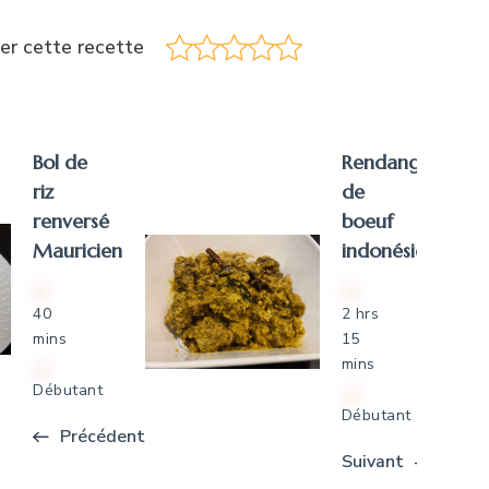
er cette recette
Bol de
Rendang
riz
de
renversé
boeuf
Mauricien
indonésien
40
2 hrs
mins
15
mins
Débutant
Débutant
Précédent
Suivant