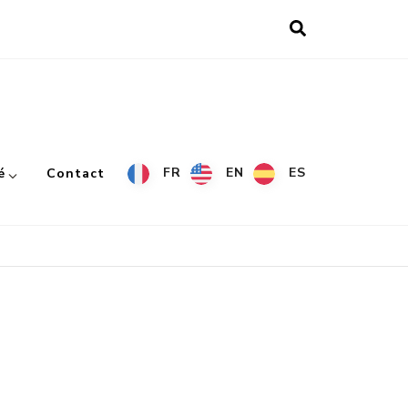
FR
EN
ES
é
Contact