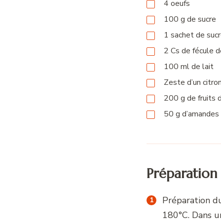
4
oeufs
100
g
de sucre
1
sachet
de sucr
2
Cs
de fécule 
100
ml
de lait
Zeste d’un citron
200
g
de fruits 
50
g
d’amandes 
Préparation
Préparation du
180°C. Dans un