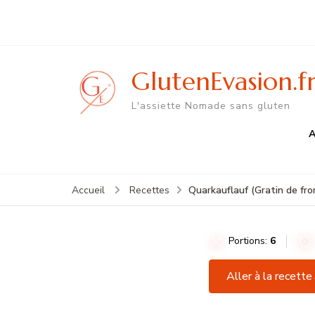
GlutenEvasion.f
L'assiette Nomade sans gluten
A
Quarkauflauf (Gratin de fr
Accueil
Recettes
Portions:
6
Aller à la recette