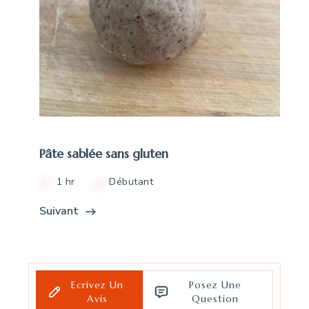
Pâte sablée sans gluten
1 hr
Débutant
Suivant
Ecrivez Un
Posez Une
Avis
Question