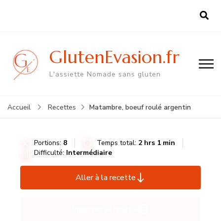
GlutenEvasion.fr
L'assiette Nomade sans gluten
Matambre, boeuf roulé argentin
Accueil
Recettes
Portions:
8
Temps total:
2 hrs 1 min
Difficulté:
Intermédiaire
Aller à la recette
Imprimer la recette