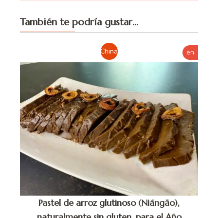
También te podría gustar...
China
en
Pastel de arroz glutinoso (Niángāo),
naturalmente sin gluten, para el Año